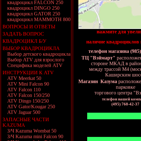
квадроцикл FALCON 250
квадроцикл DINGO 250
квадроцикл GATOR 250
квадроцикл MAMMOTH 800
ВОПРОСЫ И ОТВЕТЫ
нажмите для увел
ЗАДАТЬ ВОПРОС
КВАДРОЦИКЛ Б/У
наличие квадроциклов 
ВЫБОР КВАДРОЦИКЛА
телефон магазина (985)
Выбор детского квадроцикла
ТЦ "Вэймарт"
расположе
Выбор ATV для взрослого
стороне МКАД в районе
Специфика моделей ATV
между трассой М4 (моск
ИНСТРУКЦИИ К ATV
Каширским шос
ATV Meerkat 50
Магазин Казума
расположе
ATV Mini Falcon 90
парковке
ATV Falcon 110
торгового центра "В
ATV Falcon 150/250
телефон нашей комп
ATV Dingo 150/250
(495) 768-42-37
ATV Gator/Kougar 250
ATV Jaguar 500
ЗАПАСНЫЕ ЧАСТИ
KAZUMA
З/Ч Kazuma Wombat 50
З/Ч Kazuma mini Falcon 90