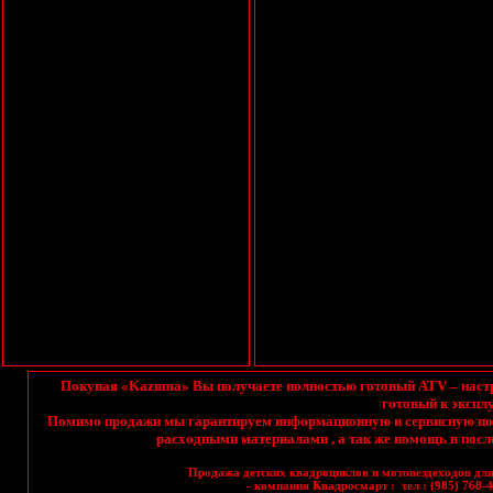
Покупая
«Kazuma» Вы получаете полностью готовый ATV – настро
готовый к экспл
Помимо продажи мы гарантируем информационную и сервисную под
расходными материалами , а так же помощь в по
Продажа детских квадроциклов и
мотовездеходов для
- компания
Квадросмарт
: тел : (985) 768-