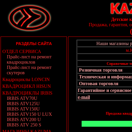
Детские 
Продажа, гарантия, о
Наши магазины р
РАЗДЕЛЫ САЙТА
м.
ОТДЕЛ СЕРВИСА
Прайс-лист на ремонт
квадроциклов
Справочные т
Прайс-лист на ремонт
Розничная торговля
скутеров
Техническая и информац
Квадроциклы LONCIN
Оптовая торговля
КВАДРОЦИКЛ HISUN
Гарантийное и сервисно
КВАДРОЦИКЛЫ IRBIS
e-mail
IRBIS ATV70U
IRBIS ATV125U
IRBIS ATV150U
Продажа квадр
IRBIS ATV150 U LUX
IRBIS ATV200 U
IRBIS ATV 250 S
МАГАЗИНЫ KAZUMA