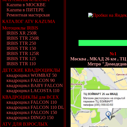
Kazuma в МОСКВЕ
Kazuma в ПИТЕРЕ
Ремонтная мастерская
КАТАЛОГ ATV KAZUMA
Мотоциклы IRBIS
IRBIS XR 250R
IRBIS TTR 250R
IRBIS TTR 250
IRBIS TTR 150
IRBIS TTR 125R
№1
IRBIS TTR 125
Москва , МКАД 26 км , 
IRBIS TTR 110
Метро "Домодедов
ДЕТСКИЕ КВАДРОЦИКЛЫ
квадроцикл WOMBAT 50
квадроцикл FALCON 90
квадроцикл BABY FALCON
квадроцикл LACOSTA 110
КВАДРОЦИКЛЫ для ВСЕХ
квадроцикл FALCON 110
квадроцикл FALCON 110 DL
квадроцикл FALCON 150
квадроцикл DINGO 150
ATV ДЛЯ ВЗРОСЛЫХ